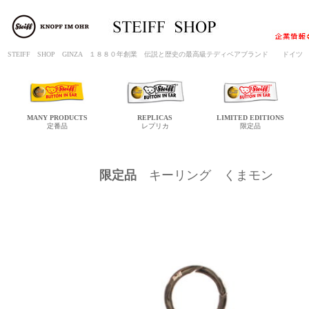
STEIFF SHOP GINZA １８８０年創業 伝説と歴史の最高級テディベアブランド ド
MANY
PRODUCTS
REPLICAS
LIMITED
EDITIONS
定番品
レプリカ
限定品
限定品
キーリング くまモン